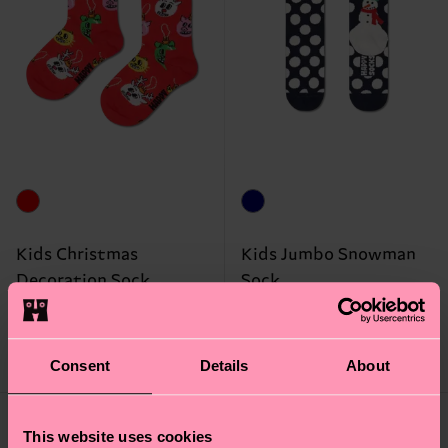
Kids Christmas
Kids Jumbo Snowman
Decoration Sock
Sock
7 €
7 €
POCHI RIMASTI
DISPONIBILE
MIX DI COTONE
MIX DI COTONE
Consent
Details
About
BIOLOGICO
BIOLOGICO
This website uses cookies