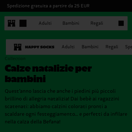
Spedizione gratuita a partire da 25 EUR
Articoli 
Adulti
Bambini
Regali
Adulti
Bambini
Regali
Spe
Collection
Calze natalizie per
bambini
Quest’anno lascia che anche i piedini più piccoli
brillino di allegria natalizia! Dai bebè ai ragazzini
scatenati: abbiamo calzini colorati pronti a
scaldare ogni festeggiamento… e perfetti da infilare
nella calza della Befana!