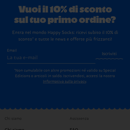
durano più a lungo. Dai un’occhiata alle nostre
istruzioni di
stupire chi ami (o per viziarti alla grande!).
alla nostra pagina
Resi
per scoprire tutti i passaggi su
Vuoi il 10% di sconto
lavaggio
dettagliate.
come restituirci i prodotti.
sul tuo primo ordine?
Entra nel mondo Happy Socks: ricevi subito il 10% di
sconto* e tutte le news e offerte più frizzanti!
Email
Iscriviti
*Non cumulabile con altre promozioni né valido su Special
Editions o articoli in saldo.
Iscrivendoti, accetti la nostra
Informativa sulla privacy
.
Chi siamo
Assistenza