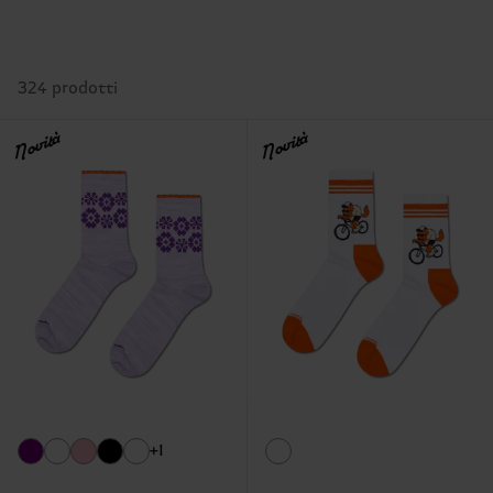
324 prodotti
Novità
Novità
+1