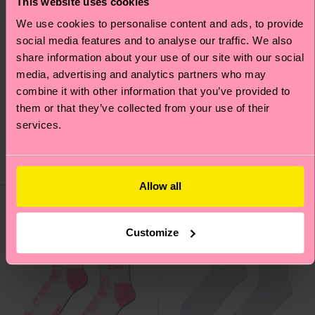
This website uses cookies
We use cookies to personalise content and ads, to provide
social media features and to analyse our traffic. We also
share information about your use of our site with our social
media, advertising and analytics partners who may
combine it with other information that you’ve provided to
Golf Bunny Sneaker
Vertical Stripe Sock
them or that they’ve collected from your use of their
Sock
services.
12 €
10 €
POCHI RIMASTI
DISPONIBILE
Allow all
Novità
Idea regalo
Customize