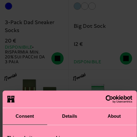
3-Pack Dad Sneaker
Big Dot Sock
Socks
20 €
12 €
DISPONIBILE
RISPARMIA MIN.
20% SUI PACCHI DA
3 PAIA
DISPONIBILE
Novità
Novità
Consent
Details
About