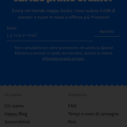
Entra nel mondo Happy Socks: ricevi subito il 10% di
sconto* e tutte le news e offerte più frizzanti!
Email
Iscriviti
*Non cumulabile con altre promozioni né valido su Special
Editions o articoli in saldo.
Iscrivendoti, accetti la nostra
Informativa sulla privacy
.
Chi siamo
Assistenza
Chi siamo
FAQ
Happy Blog
Tempi e costi di consegna
Sostenibilità
Resi