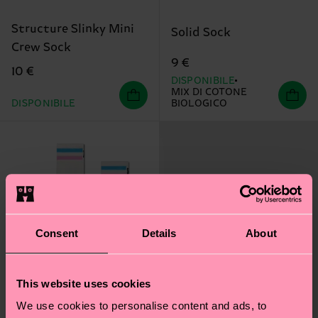
Structure Slinky Mini
Solid Sock
Crew Sock
9 €
10 €
DISPONIBILE
MIX DI COTONE
DISPONIBILE
BIOLOGICO
Consent
Details
About
This website uses cookies
We use cookies to personalise content and ads, to