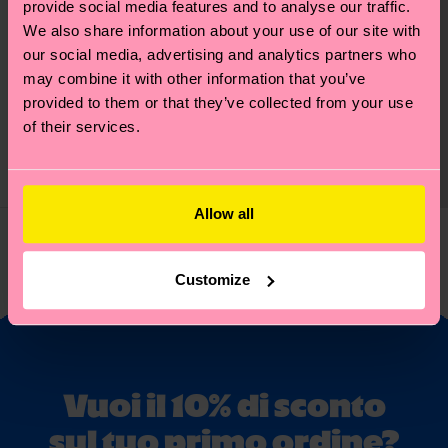
provide social media features and to analyse our traffic.
We also share information about your use of our site with
our social media, advertising and analytics partners who
Ice Cream Sock
may combine it with other information that you’ve
provided to them or that they’ve collected from your use
Prezzo di partenza
prezzo scontato
12 €
-40%
of their services.
7.20 €
DISPONIBILE
IL PIÙ AMATO
Allow all
Hai già curiosato tra 3 di 3 prodotti!
Customize
Vuoi il 10% di sconto
sul tuo primo ordine?