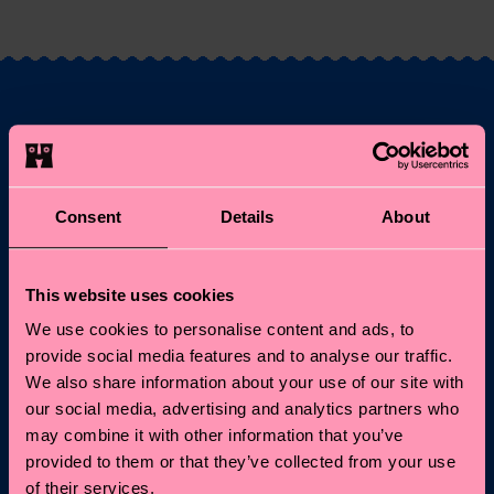
Vuoi il 10% di sconto
sul tuo primo ordine?
Consent
Details
About
Entra nel mondo Happy Socks: ricevi subito il 10% di
sconto* e tutte le news e offerte più frizzanti!
This website uses cookies
Email
Iscriviti
We use cookies to personalise content and ads, to
provide social media features and to analyse our traffic.
We also share information about your use of our site with
*Non cumulabile con altre promozioni né valido su Special
our social media, advertising and analytics partners who
Editions o articoli in saldo.
Iscrivendoti, accetti la nostra
Informativa sulla privacy
.
may combine it with other information that you’ve
provided to them or that they’ve collected from your use
of their services.