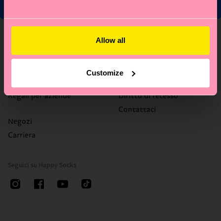
Chi siamo
Assistenza
Allow all
Chi siamo
FAQ
Happy Blog
Tempi e costi di consegna
Customize
Sostenibilità
Resi
Regali per aziende
Diritto di recesso
Contattaci
Negozi
Carriera
Seguici su Happy Socks