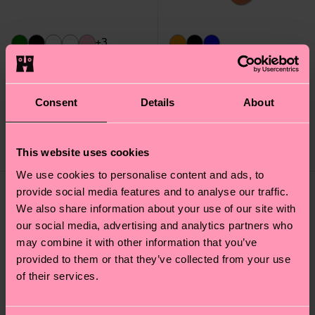
+3
Structure Slinky Mini
Acid Wash Sneaker
Crew Sock
Sock
Consent
Details
About
10 €
16 €
This website uses cookies
DISPONIBILE
DISPONIBILE
We use cookies to personalise content and ads, to
provide social media features and to analyse our traffic.
We also share information about your use of our site with
our social media, advertising and analytics partners who
may combine it with other information that you’ve
provided to them or that they’ve collected from your use
of their services.