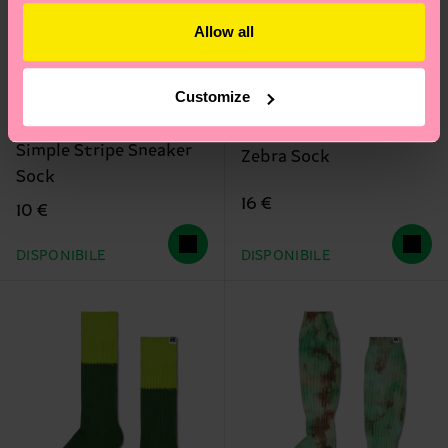
Allow all
Customize
+7
Simple Stripe Sneaker
Zebra Sock
Sock
16 €
10 €
DISPONIBILE
DISPONIBILE