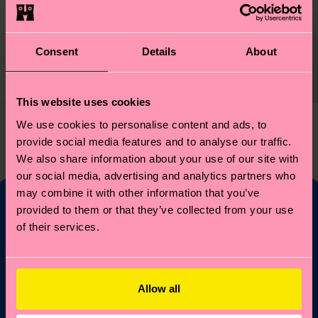
1-Pack Heart Sock Gift
Set
Consent
Details
About
14 €
DISPONIBILE
This website uses cookies
We use cookies to personalise content and ads, to
Hai già curiosato tra 1 di 1 prodotti!
provide social media features and to analyse our traffic.
We also share information about your use of our site with
our social media, advertising and analytics partners who
may combine it with other information that you’ve
provided to them or that they’ve collected from your use
of their services.
Vuoi il 10% di sconto
sul tuo primo ordine?
Allow all
Entra nel mondo Happy Socks: ricevi subito il 10% di
sconto* e tutte le news e offerte più frizzanti!