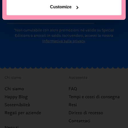
Customize
Email
Iscriviti
*Non cumulabile con altre promozioni né valido su Special
Editions o articoli in saldo.
Iscrivendoti, accetti la nostra
Informativa sulla privacy
.
Chi siamo
Assistenza
Chi siamo
FAQ
Happy Blog
Tempi e costi di consegna
Sostenibilità
Resi
Regali per aziende
Diritto di recesso
Contattaci
Negozi