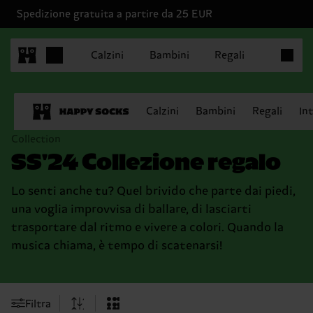
Spedizione gratuita a partire da 25 EUR
Articoli 
Calzini
Bambini
Regali
Calzini
Bambini
Regali
In
Collection
SS'24 Collezione regalo
Lo senti anche tu? Quel brivido che parte dai piedi,
una voglia improvvisa di ballare, di lasciarti
trasportare dal ritmo e vivere a colori. Quando la
musica chiama, è tempo di scatenarsi!
Filtra