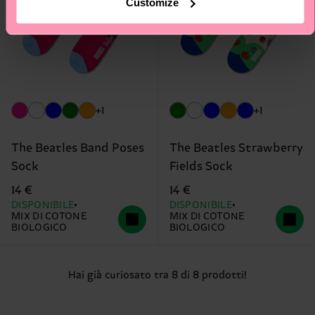
Customize
+1
+1
The Beatles Band Poses
The Beatles Strawberry
Sock
Fields Sock
14 €
14 €
DISPONIBILE
DISPONIBILE
MIX DI COTONE
MIX DI COTONE
BIOLOGICO
BIOLOGICO
Hai già curiosato tra 8 di 8 prodotti!