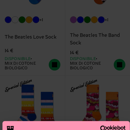
+1
+1
The Beatles The Band
The Beatles Love Sock
Sock
14 €
14 €
DISPONIBILE
DISPONIBILE
MIX DI COTONE
MIX DI COTONE
BIOLOGICO
BIOLOGICO
Special Edition
Special Edition