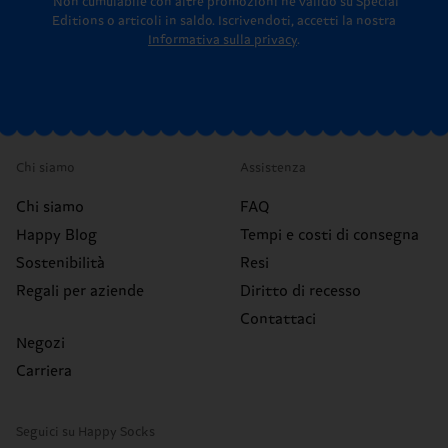
*Non cumulabile con altre promozioni né valido su Special
Editions o articoli in saldo.
Iscrivendoti, accetti la nostra
Informativa sulla privacy
.
Chi siamo
Assistenza
Chi siamo
FAQ
Happy Blog
Tempi e costi di consegna
Sostenibilità
Resi
Regali per aziende
Diritto di recesso
Contattaci
Negozi
Carriera
Seguici su Happy Socks