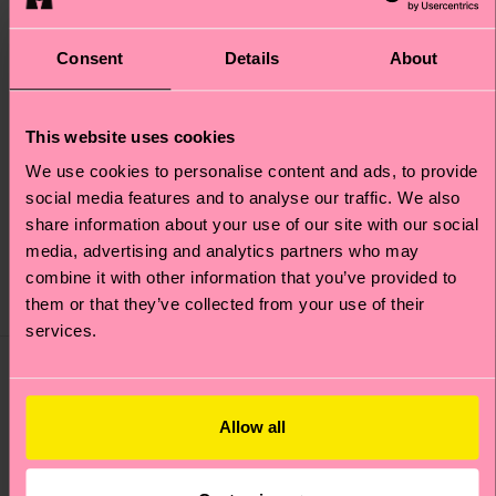
Consent
Details
About
+1
+1
This website uses cookies
We use cookies to personalise content and ads, to provide
The Beatles Ob-La-
The Beatles Hello
social media features and to analyse our traffic. We also
Stripe Sock
Goodbye Sock
share information about your use of our site with our social
14 €
14 €
media, advertising and analytics partners who may
DISPONIBILE
DISPONIBILE
combine it with other information that you’ve provided to
MIX DI COTONE
MIX DI COTONE
them or that they’ve collected from your use of their
BIOLOGICO
BIOLOGICO
services.
Special Edition
Special Edition
Allow all