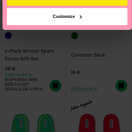
Customize
4-Pack Winter Sport
Contrast Sock
Socks Gift Set
38 €
16 €
DISPONIBILE
RISPARMIA MIN.
20% SUI SET
REGALO DA 4 PAIA
DISPONIBILE
Idea regalo