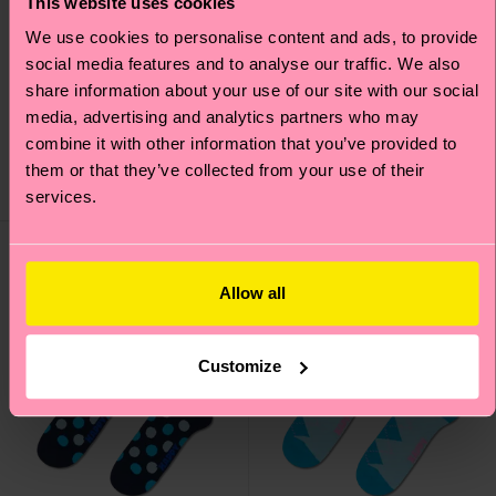
This website uses cookies
We use cookies to personalise content and ads, to provide
social media features and to analyse our traffic. We also
share information about your use of our site with our social
Daddy Cool Sock
Cat Sock
media, advertising and analytics partners who may
12 €
12 €
combine it with other information that you’ve provided to
them or that they’ve collected from your use of their
DISPONIBILE
DISPONIBILE
services.
Allow all
Customize