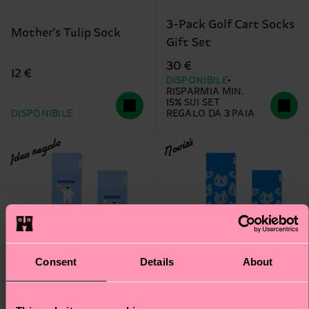
3-Pack Golf Cart Socks
Mother's Tulip Sock
Gift Set
30 €
12 €
DISPONIBILE
RISPARMIA MIN.
15% SUI SET
DISPONIBILE
REGALO DA 3 PAIA
Idea regalo
Novità
Consent
Details
About