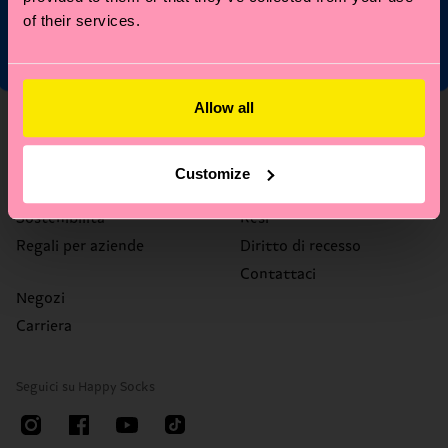
of their services.
Allow all
Chi siamo
Assistenza
Chi siamo
FAQ
Customize
Happy Blog
Tempi e costi di consegna
Sostenibilità
Resi
Regali per aziende
Diritto di recesso
Contattaci
Negozi
Carriera
Seguici su Happy Socks