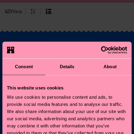
Filtra
Vuoi il 10% di sconto
sul tuo primo ordine?
Consent
Details
About
Entra nel mondo Happy Socks: ricevi subito il 10% di
This website uses cookies
sconto* e tutte le news e offerte più frizzanti!
We use cookies to personalise content and ads, to
Email
Iscriviti
provide social media features and to analyse our traffic.
We also share information about your use of our site with
our social media, advertising and analytics partners who
*Non cumulabile con altre promozioni né valido su Special
may combine it with other information that you’ve
Editions o articoli in saldo.
Iscrivendoti, accetti la nostra
Informativa sulla privacy
.
provided to them or that they’ve collected from your use