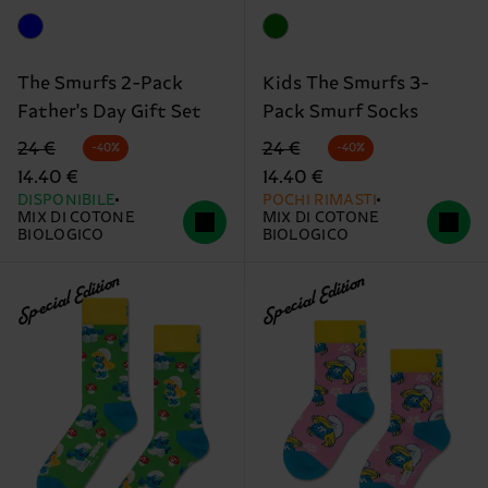
The Smurfs 2-Pack
Kids The Smurfs 3-
Father's Day Gift Set
Pack Smurf Socks
Prezzo di partenza
prezzo scontato
Prezzo di partenza
prezzo scontato
24 €
24 €
-40%
-40%
14.40 €
14.40 €
DISPONIBILE
POCHI RIMASTI
MIX DI COTONE
MIX DI COTONE
BIOLOGICO
BIOLOGICO
Special Edition
Special Edition