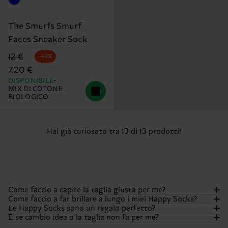
The Smurfs Smurf
Faces Sneaker Sock
Prezzo di partenza
prezzo scontato
12 €
-40%
7.20 €
DISPONIBILE
MIX DI COTONE
BIOLOGICO
Hai già curiosato tra 13 di 13 prodotti!
Come faccio a capire la taglia giusta per me?
Come faccio a far brillare a lungo i miei Happy Socks?
Le Happy Socks sono un regalo perfetto?
Vogliamo che i tuoi piedi siano comodi tanto quanto
E se cambio idea o la taglia non fa per me?
sfoggiano colore! La maggior parte delle nostre calze ha le
Per mantenere i colori brillanti e la felicità sempre al top, ti