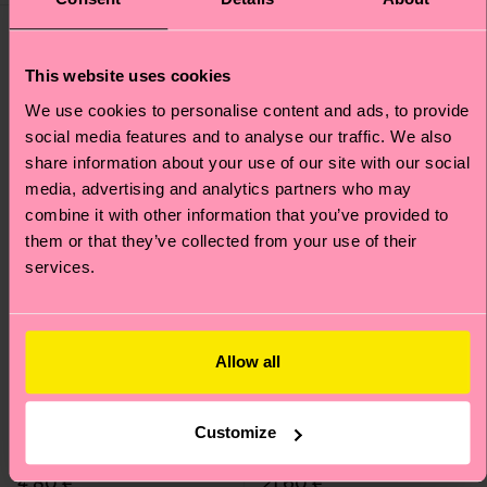
Special Edition
Special Edition
This website uses cookies
We use cookies to personalise content and ads, to provide
social media features and to analyse our traffic. We also
share information about your use of our site with our social
media, advertising and analytics partners who may
combine it with other information that you’ve provided to
them or that they’ve collected from your use of their
services.
Allow all
Kids The Smurfs Smiley
The Smurfs 3-Pack
Smurf Sock
Smurf Socks
Customize
Prezzo di partenza
prezzo scontato
Prezzo di partenza
prezzo scontato
8 €
36 €
-40%
-40%
4.80 €
21.60 €