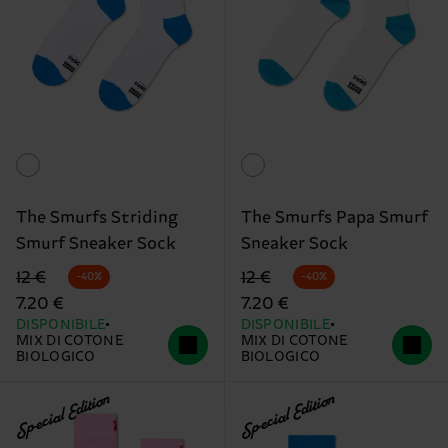
The Smurfs Striding
The Smurfs Papa Smurf
Smurf Sneaker Sock
Sneaker Sock
Prezzo di partenza
prezzo scontato
Prezzo di partenza
prezzo scontato
12 €
12 €
-40%
-40%
7.20 €
7.20 €
DISPONIBILE
DISPONIBILE
MIX DI COTONE
MIX DI COTONE
BIOLOGICO
BIOLOGICO
Special Edition
Special Edition