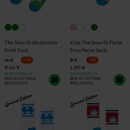
The Smurfs Mushroom
Kids The Smurfs Floral
Field Sock
Smurfette Sock
Prezzo di partenza
prezzo scontato
Prezzo di partenza
prezzo scontato
14 €
8 €
-40%
-40%
8.40 €
4.80 €
DISPONIBILE
DISPONIBILE
MIX DI COTONE
MIX DI COTONE
BIOLOGICO
BIOLOGICO
Special Edition
Special Edition