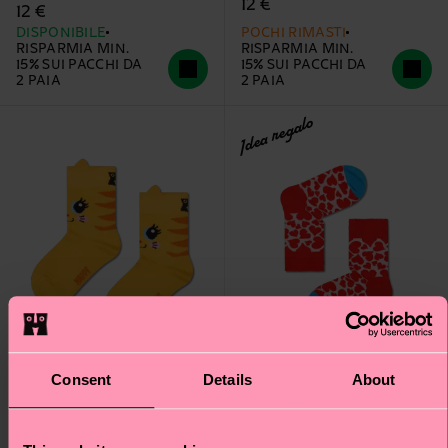
12 €
12 €
DISPONIBILE
POCHI RIMASTI
RISPARMIA MIN.
RISPARMIA MIN.
15% SUI PACCHI DA
15% SUI PACCHI DA
2 PAIA
2 PAIA
Idea regalo
Consent
Details
About