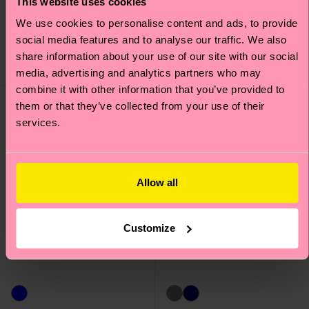
This website uses cookies
Kids Cat Sock
Kids Hearts Sock
We use cookies to personalise content and ads, to provide
7 €
7 €
social media features and to analyse our traffic. We also
DISPONIBILE
DISPONIBILE
share information about your use of our site with our social
MIX DI COTONE
MIX DI COTONE
BIOLOGICO
BIOLOGICO
media, advertising and analytics partners who may
combine it with other information that you’ve provided to
them or that they’ve collected from your use of their
services.
Allow all
Customize