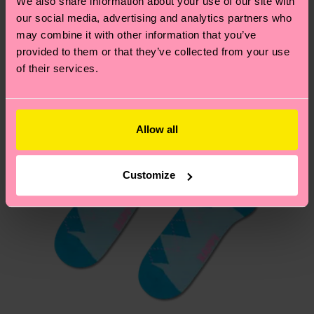
We also share information about your use of our site with
Hai domande sui resi? Visita la nostra pagina
Resi
our social media, advertising and analytics partners who
per trovare le risposte alle domande più comuni.
may combine it with other information that you’ve
provided to them or that they’ve collected from your use
of their services.
Allow all
Customize