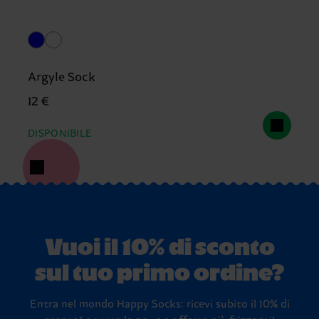
Argyle Sock
12 €
DISPONIBILE
Vuoi il 10% di sconto
sul tuo primo ordine?
Entra nel mondo Happy Socks: ricevi subito il 10% di