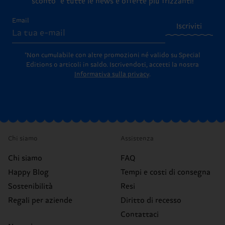
sconto* e tutte le news e offerte più frizzanti!
Email
Iscriviti
*Non cumulabile con altre promozioni né valido su Special
Editions o articoli in saldo.
Iscrivendoti, accetti la nostra
Informativa sulla privacy
.
Chi siamo
Assistenza
Chi siamo
FAQ
Happy Blog
Tempi e costi di consegna
Sostenibilità
Resi
Regali per aziende
Diritto di recesso
Contattaci