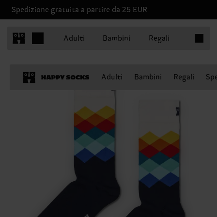
Spedizione gratuita a partire da 25 EUR
Articoli 
Adulti
Bambini
Regali
Adulti
Bambini
Regali
Spe