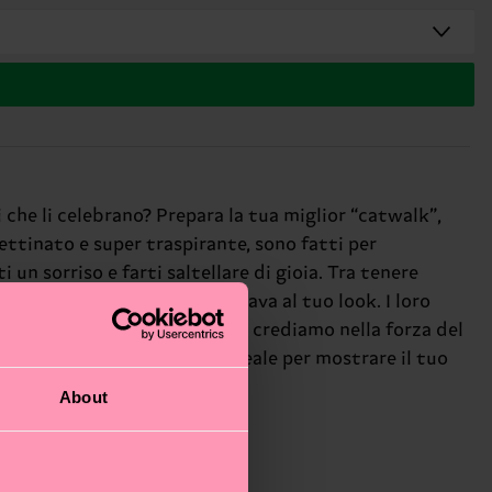
i che li celebrano? Prepara la tua miglior “catwalk”,
ettinato e super traspirante, sono fatti per
n sorriso e farti saltellare di gioia. Tra tenere
co leggero e giocoso che mancava al tuo look. I loro
 chiacchiere!). Da Happy Socks crediamo nella forza del
i irresistibili sono il modo ideale per mostrare il tuo
About