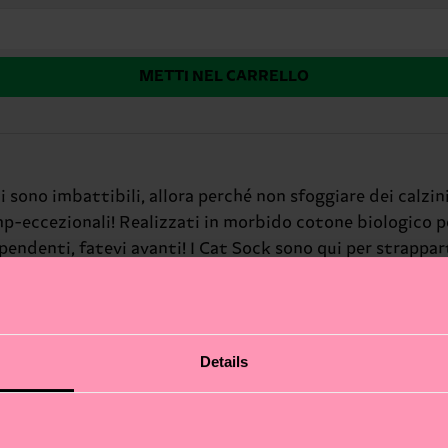
METTI NEL CARRELLO
ti sono imbattibili, allora perché non sfoggiare dei calzin
amp-eccezionali! Realizzati in morbido cotone biologico p
denti, fatevi avanti! I Cat Sock sono qui per strapparti u
rtano una ventata di allegria a ogni giornata: sono il toc
osservati—preparati a rubare la scena (e a far partire le
modalità relax o fuori per mille commissioni, questi calzin
uonumore contagioso.
Details