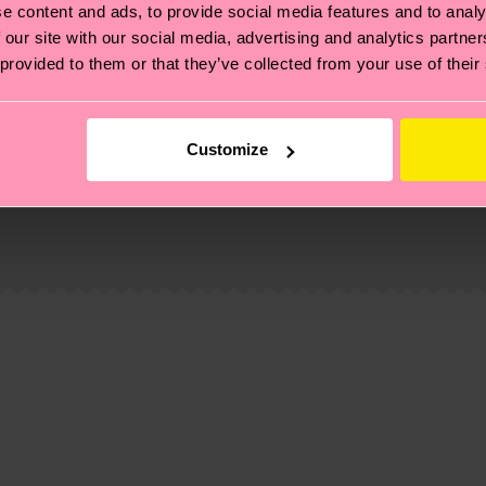
e content and ads, to provide social media features and to analy
 our site with our social media, advertising and analytics partn
 provided to them or that they’ve collected from your use of their
Customize
 non si ferma alla qualità o alle certificazioni, ma include
oi scoprire tutti i nostri segreti (e qualche dritta utile
stan
pedizione è di 5-8 giorni lavorativi. Tieni presente che s
 trovare le risposte alle domande più comuni.