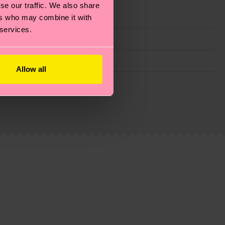
se our traffic. We also share
ers who may combine it with
 services.
Allow all
 filiere etiche, meno emissioni, amore per i calzini… e
)? Dai un’occhiata alla nostra
pagina sulla
i tratta solo di una stima: la consegna effettiva