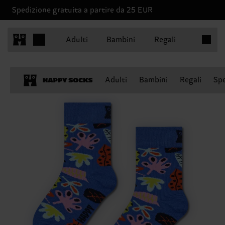
Spedizione gratuita a partire da 25 EUR
Articoli 
Adulti
Bambini
Regali
Adulti
Bambini
Regali
Spe