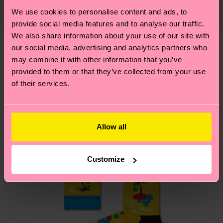
riciclata, 1% Elastan
di spedizione è di 5-8 giorni lavorativi. Tieni
We use cookies to personalise content and ads, to
emissioni, amore per i calzini… e tantissime altre
presente che si tratta solo di una stima: la
provide social media features and to analyse our traffic.
piccole-grandi scelte responsabili! Vuoi scoprire
consegna effettiva dipende dai servizi postali
We also share information about your use of our site with
tutti i nostri segreti (e qualche dritta utile)? Dai
locali.
our social media, advertising and analytics partners who
un’occhiata alla nostra
pagina sulla sostenibilità
!
Secondo noi, ti piacerà
may combine it with other information that you’ve
provided to them or that they’ve collected from your use
Hai domande sui resi? Visita la nostra pagina
Resi
of their services.
per trovare le risposte alle domande più comuni.
Allow all
Customize