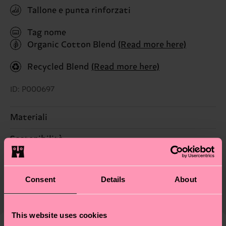
Tallone e punta rinforzati
Tag nome
Organic Cotton Blend
(Read more here)
Recycled Blend
(Read more here)
ID: P000697
Materiali
Sostenibilità
PEZZO 1:
79% Cotone, 20% Poliammide, 1% Elastan
PEZZO 2:
79% Cotone, 20% Poliammide, 1% Elastan
La sostenibilità, per noi, è un vero e proprio
Consegna & Resi
PEZZO 3:
79% Cotone, 20% Poliammide, 1% Elastan
lifestyle: non si ferma alla qualità o alle
Consent
Details
About
Il tempo di consegna stimato per Italia dalla data
certificazioni, ma include filiere etiche, meno
Informazioni dettagliate:
di spedizione è di 5-8 giorni lavorativi. Tieni
emissioni, amore per i calzini… e tantissime altre
PEZZO 1:
79% Mix di cotone biologico, 6%
presente che si tratta solo di una stima: la
piccole-grandi scelte responsabili! Vuoi scoprire
This website uses cookies
Poliammide, 14% Poliammide riciclata, 1% Elastan
consegna effettiva dipende dai servizi postali
tutti i nostri segreti (e qualche dritta utile)? Dai