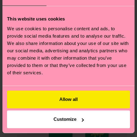
Sostenibilità
73% Cotone, 24% Poliammide, 3% Elastan
This website uses cookies
La sostenibilità, per noi, è un vero e proprio
Consegna & Resi
We use cookies to personalise content and ads, to
lifestyle: non si ferma alla qualità o alle
provide social media features and to analyse our traffic.
Il tempo di consegna stimato per Italia dalla data
certificazioni, ma include filiere etiche, meno
We also share information about your use of our site with
di spedizione è di 5-8 giorni lavorativi. Tieni
emissioni, amore per i calzini… e tantissime altre
our social media, advertising and analytics partners who
presente che si tratta solo di una stima: la
piccole-grandi scelte responsabili! Vuoi scoprire
may combine it with other information that you’ve
consegna effettiva dipende dai servizi postali
tutti i nostri segreti (e qualche dritta utile)? Dai
provided to them or that they’ve collected from your use
locali.
un’occhiata alla nostra
pagina sulla sostenibilità
!
of their services.
Secondo noi, ti piacerà
Pattern simili
Hai domande sui resi? Visita la nostra pagina
Resi
per trovare le risposte alle domande più comuni.
Allow all
Customize