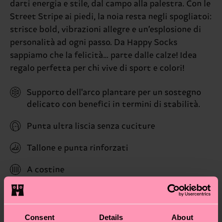
darti energia e stile, dal campo alla palestra. Con le
Street Stripe ai piedi, la noia resta negli spogliatoi:
strisce bold, vibrazioni allegre e un’esplosione di
personalità ad ogni passo. Da Happy Socks
sappiamo che la felicità… parte dalle calze! Idea
regalo perfetta per chi vive di sport e colori!
Supporto dell'arco plantare per un sostegno
delicato con benefici in termini di stabilità.
Punta ultra liscia senza cuciture
Tallone e punta rinforzati
A costine
ID: P000707
Consent
Details
About
Materiali