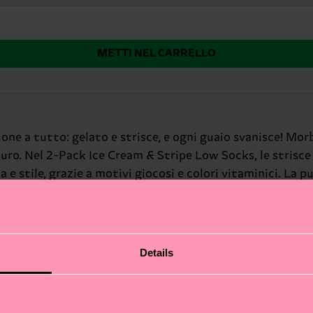
METTI NEL CARRELLO
ione a tutto: gelato e strisce, e ogni guaio svanisce! Mo
uro. Nel 2-Pack Ice Cream & Stripe Low Socks, le strisce
 e stile, grazie a motivi giocosi e colori vitaminici. La
diamo che la vita sia più bella a colori e con un pizzico d
. Idea regalo irresistibile per chi ha sempre voglia di do
Details