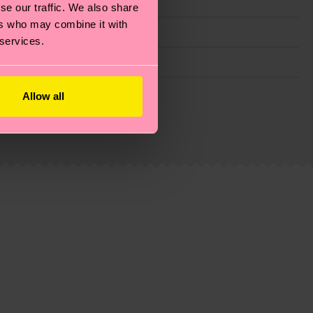
se our traffic. We also share
ers who may combine it with
 services.
 filiere etiche, meno emissioni, amore per i calzini… e
Allow all
)? Dai un’occhiata alla nostra
pagina sulla
i tratta solo di una stima: la consegna effettiva