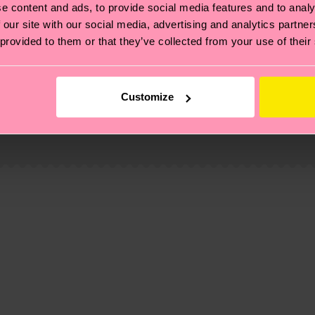
e content and ads, to provide social media features and to analy
 our site with our social media, advertising and analytics partn
 provided to them or that they’ve collected from your use of their
 non si ferma alla qualità o alle certificazioni, ma include
Customize
oi scoprire tutti i nostri segreti (e qualche dritta utile
pedizione è di 5-8 giorni lavorativi. Tieni presente che s
 trovare le risposte alle domande più comuni.