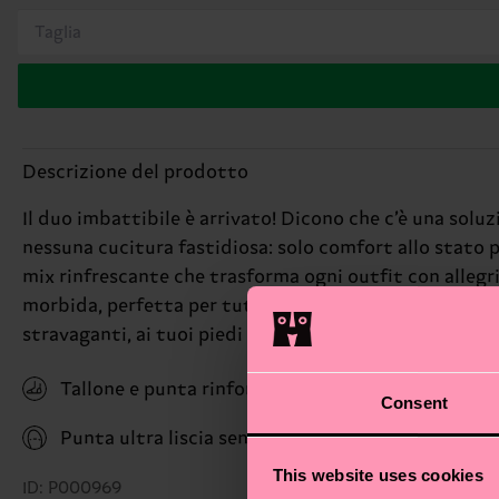
Taglia
Descrizione del prodotto
Il duo imbattibile è arrivato! Dicono che c’è una soluz
nessuna cucitura fastidiosa: solo comfort allo stato p
mix rinfrescante che trasforma ogni outfit con allegria
morbida, perfetta per tutti i giorni. In Happy Socks cre
stravaganti, ai tuoi piedi non mancherà mai personalità
Tallone e punta rinforzati
Consent
Punta ultra liscia senza cuciture
This website uses cookies
ID: P000969