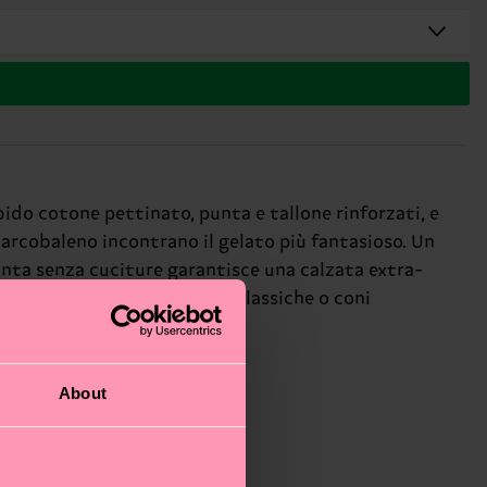
rbido cotone pettinato, punta e tallone rinforzati, e
 arcobaleno incontrano il gelato più fantasioso. Un
 punta senza cuciture garantisce una calzata extra-
i follia! Che tu scelga linee classiche o coni
lce!
About