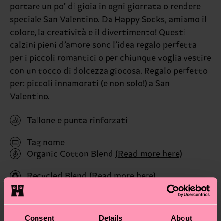
portare un po’ di gioia in ogni giornata o rendere
speciale San Valentino. Da Happy Socks, amiamo il
colore, la creatività e il divertimento! Questi
calzini pieni d’amore sono l’idea regalo perfetta
per i piccoli romantici o per chiunque voglia vestire
con un tocco di dolcezza giocosa. Regalo perfetto
per: piccoli innamorati (e non solo!) a San
Valentino.
Tallone e punta rinforzati
Tag nome
Organic Cotton Blend
(Read more here)
Recycled Blend
(Read more here)
ID: P001466
Consent
Details
About