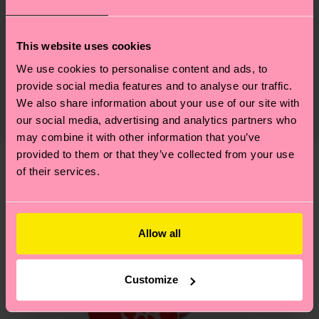
Materiali
Sostenibilità
79% Cotone, 20% Poliammide, 1% Elastan
This website uses cookies
La sostenibilità, per noi, è un vero e proprio
Consegna & Resi
We use cookies to personalise content and ads, to
Informazioni dettagliate:
lifestyle: non si ferma alla qualità o alle
provide social media features and to analyse our traffic.
79% Mix di cotone biologico, 14% Poliammide
Il tempo di consegna stimato per Italia dalla data
We also share information about your use of our site with
certificazioni, ma include filiere etiche, meno
riciclata, 6% Poliammide, 1% Elastan
di spedizione è di 5-8 giorni lavorativi. Tieni
our social media, advertising and analytics partners who
emissioni, amore per i calzini… e tantissime altre
presente che si tratta solo di una stima: la
may combine it with other information that you’ve
piccole-grandi scelte responsabili! Vuoi scoprire
consegna effettiva dipende dai servizi postali
provided to them or that they’ve collected from your use
tutti i nostri segreti (e qualche dritta utile)? Dai
locali.
of their services.
un’occhiata alla nostra
pagina sulla sostenibilità
!
Secondo noi, ti piacerà
Idea regalo
Hai domande sui resi? Visita la nostra pagina
Resi
per trovare le risposte alle domande più comuni.
Allow all
Customize