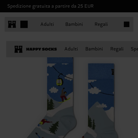
Spedizione gratuita a partire da 25 EUR
Articoli 
Adulti
Bambini
Regali
Adulti
Bambini
Regali
Spe