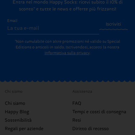
Entra nel mondo Happy Socks: ricevi subito il 10% di
sconto* e tutte le news e offerte più frizzanti!
Email
Iscriviti
*Non cumulabile con altre promozioni né valido su Special
Editions o articoli in saldo.
Iscrivendoti, accetti la nostra
Informativa sulla privacy
.
Chi siamo
Assistenza
Chi siamo
FAQ
Happy Blog
Tempi e costi di consegna
Sostenibilità
Resi
Regali per aziende
Diritto di recesso