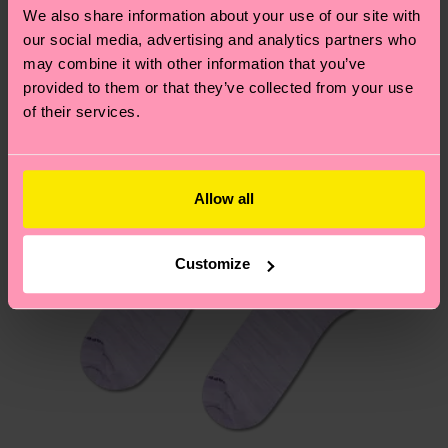
We also share information about your use of our site with
Novità
Hai domande sui resi? Visita la nostra pagina
Resi
our social media, advertising and analytics partners who
per trovare le risposte alle domande più comuni.
may combine it with other information that you’ve
provided to them or that they’ve collected from your use
of their services.
Allow all
Customize