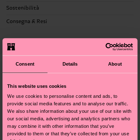
Sostenibilità
86% Cotone, 12% Poliammide, 2% Elastan
La sostenibilità, per noi, è un vero e proprio
Consegna & Resi
lifestyle: non si ferma alla qualità o alle
Il tempo di consegna stimato per Italia dalla data
certificazioni, ma include filiere etiche, meno
di spedizione è di 5-8 giorni lavorativi. Tieni
emissioni, amore per i calzini… e tantissime altre
presente che si tratta solo di una stima: la
piccole-grandi scelte responsabili! Vuoi scoprire
consegna effettiva dipende dai servizi postali
tutti i nostri segreti (e qualche dritta utile)? Dai
Consent
Details
About
locali.
un’occhiata alla nostra
pagina sulla sostenibilità
!
Secondo noi, ti piacerà
Pattern simili
Hai domande sui resi? Visita la nostra pagina
Resi
This website uses cookies
per trovare le risposte alle domande più comuni.
We use cookies to personalise content and ads, to
provide social media features and to analyse our traffic.
We also share information about your use of our site with
our social media, advertising and analytics partners who
may combine it with other information that you’ve
provided to them or that they’ve collected from your use