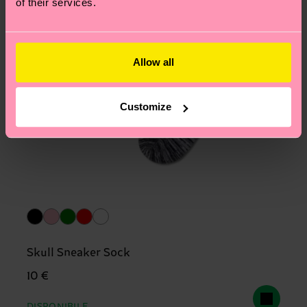
of their services.
Allow all
Customize
Skull Sneaker Sock
10 €