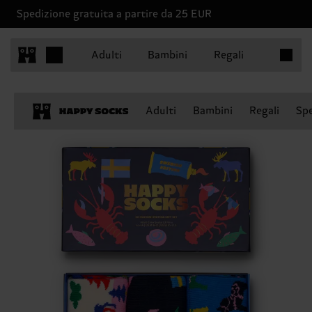
Spedizione gratuita a partire da 25 EUR
Articoli 
Adulti
Bambini
Regali
Adulti
Bambini
Regali
Spe