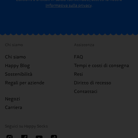
Informativa sulla privacy
.
Chi siamo
Assistenza
Chi siamo
FAQ
Happy Blog
Tempi e costi di consegna
Sostenibilità
Resi
Regali per aziende
Diritto di recesso
Contattaci
Negozi
Carriera
Seguici su Happy Socks