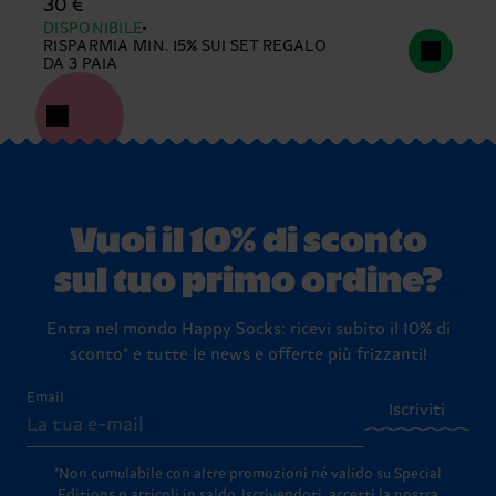
30 €
DISPONIBILE
RISPARMIA MIN. 15% SUI SET REGALO
DA 3 PAIA
Vuoi il 10% di sconto
sul tuo primo ordine?
Entra nel mondo Happy Socks: ricevi subito il 10% di
sconto* e tutte le news e offerte più frizzanti!
Email
Iscriviti
*Non cumulabile con altre promozioni né valido su Special
Editions o articoli in saldo.
Iscrivendoti, accetti la nostra