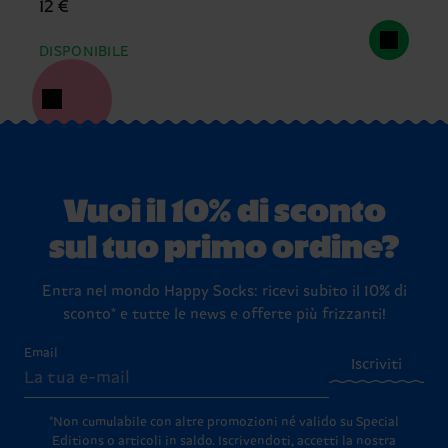
12 €
DISPONIBILE
Vuoi il 10% di sconto
sul tuo primo ordine?
Entra nel mondo Happy Socks: ricevi subito il 10% di
sconto* e tutte le news e offerte più frizzanti!
Email
Iscriviti
*Non cumulabile con altre promozioni né valido su Special
Editions o articoli in saldo.
Iscrivendoti, accetti la nostra