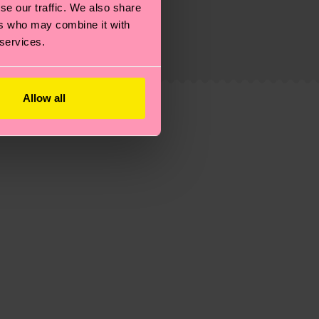
 filiere etiche, meno emissioni, amore per i calzini… e
se our traffic. We also share
)? Dai un’occhiata alla nostra
pagina sulla
ers who may combine it with
i tratta solo di una stima: la consegna effettiva
 services.
Allow all