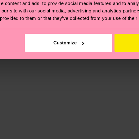
 non si ferma alla qualità o alle certificazioni, ma include
e content and ads, to provide social media features and to analy
oi scoprire tutti i nostri segreti (e qualche dritta utile
 our site with our social media, advertising and analytics partn
pedizione è di 5-8 giorni lavorativi. Tieni presente che s
 provided to them or that they’ve collected from your use of their
 trovare le risposte alle domande più comuni.
Customize