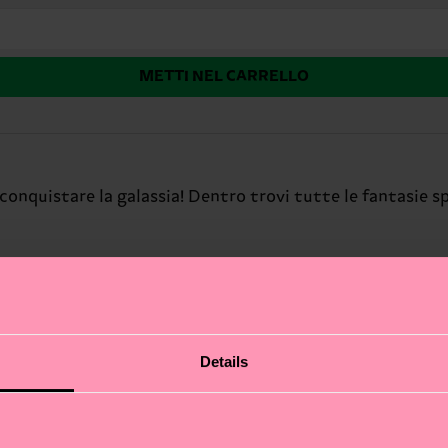
METTI NEL CARRELLO
nquistare la galassia! Dentro trovi tutte le fantasie spa
Details