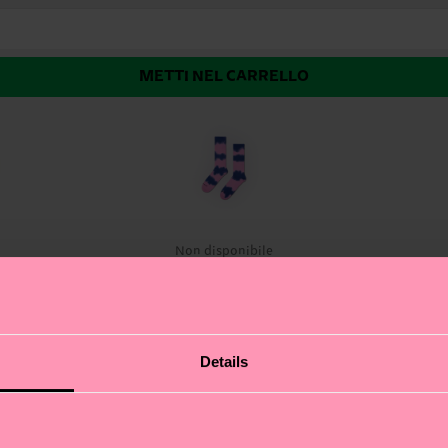
METTI NEL CARRELLO
Non disponibile
o con le Tie-dye Stripe Sneaker Sock: dove lo stile sprint
Details
 look sempre al top. Qui da Happy Socks celebriamo l’aut
it compressivo, supporto che si sente davvero: sono pensat
tà da vendere.