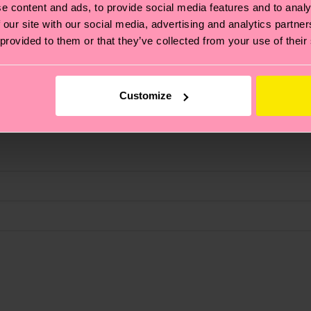
e content and ads, to provide social media features and to analy
 our site with our social media, advertising and analytics partn
 provided to them or that they’ve collected from your use of their
to con benefici in termini di stabilità.
Customize
 non si ferma alla qualità o alle certificazioni, ma include
oi scoprire tutti i nostri segreti (e qualche dritta utile
pedizione è di 5-8 giorni lavorativi. Tieni presente che s