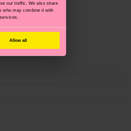
se our traffic. We also share
ers who may combine it with
 services.
Allow all
 filiere etiche, meno emissioni, amore per i calzini… e
)? Dai un’occhiata alla nostra
pagina sulla
i tratta solo di una stima: la consegna effettiva