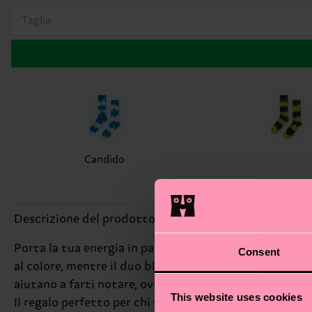
Taglia
Candido
Descrizione del prodotto
Porta la tua energia in palestra a tutto un altro livell
Consent
al colore, mentre il duo black & white mantiene il tuo
aiutano a farti notare, ovunque alleni la tua forza. F
This website uses cookies
Il regalo perfetto per chi vive il fitness con personali