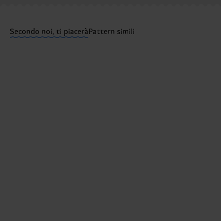
Hai domande sui resi? Visita la nostra pagina
Resi
per
Secondo noi, ti piacerà
Pattern simili