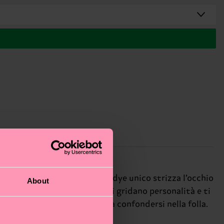
a insieme a te. Il pattern tie-dye unico strizza l’occhio
About
enticità: queste calze audaci gridano personalità e ti
e per chi in palestra non ama confondersi nella folla.