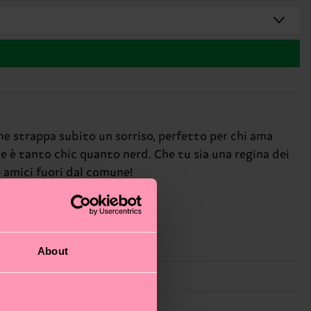
che strappa subito un sorriso, perfetto per chi ama
he è tanto chic quanto nerd. Che tu sia una regina dei
 e amici fuori dal comune!
About