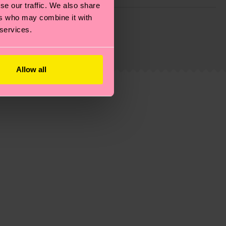
se our traffic. We also share
 filiere etiche, meno emissioni, amore per i calzini… e
ers who may combine it with
 services.
)? Dai un’occhiata alla nostra
pagina sulla
i tratta solo di una stima: la consegna effettiva
Allow all