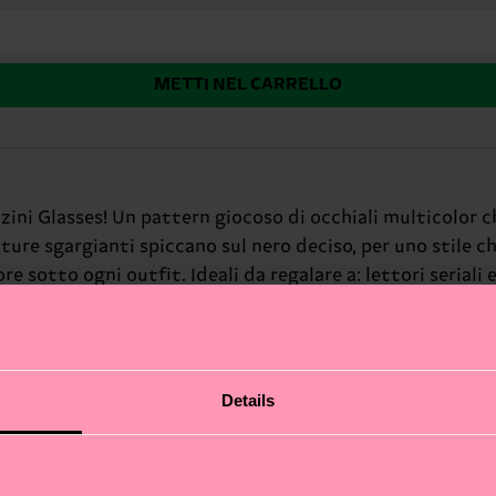
METTI NEL CARRELLO
alzini Glasses! Un pattern giocoso di occhiali multicolor 
ature sgargianti spiccano sul nero deciso, per uno stile c
re sotto ogni outfit. Ideali da regalare a: lettori seriali
Details