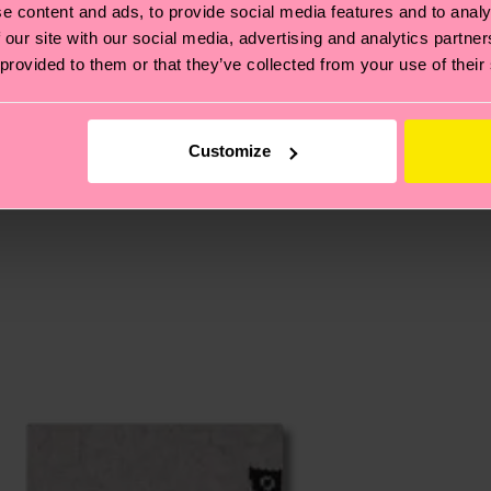
e content and ads, to provide social media features and to analy
 non si ferma alla qualità o alle certificazioni, ma include
 our site with our social media, advertising and analytics partn
 provided to them or that they’ve collected from your use of their
oi scoprire tutti i nostri segreti (e qualche dritta utile
pedizione è di 5-8 giorni lavorativi. Tieni presente che s
Customize
 trovare le risposte alle domande più comuni.