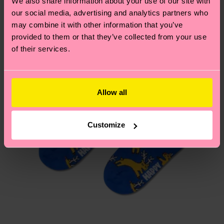
We also share information about your use of our site with
Hai domande sui resi? Visita la nostra pagina
Resi
our social media, advertising and analytics partners who
per trovare le risposte alle domande più comuni.
may combine it with other information that you’ve
provided to them or that they’ve collected from your use
of their services.
Allow all
Customize