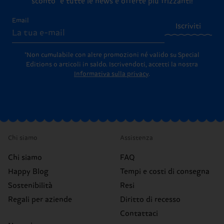
sconto* e tutte le news e offerte più frizzanti!
Email
Iscriviti
*Non cumulabile con altre promozioni né valido su Special
Editions o articoli in saldo.
Iscrivendoti, accetti la nostra
Informativa sulla privacy
.
Chi siamo
Assistenza
Chi siamo
FAQ
Happy Blog
Tempi e costi di consegna
Sostenibilità
Resi
Regali per aziende
Diritto di recesso
Contattaci