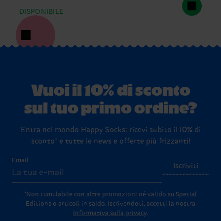
DISPONIBILE
Vuoi il 10% di sconto
sul tuo primo ordine?
Entra nel mondo Happy Socks: ricevi subito il 10% di
sconto* e tutte le news e offerte più frizzanti!
Email
Iscriviti
*Non cumulabile con altre promozioni né valido su Special
Editions o articoli in saldo.
Iscrivendoti, accetti la nostra
Informativa sulla privacy
.