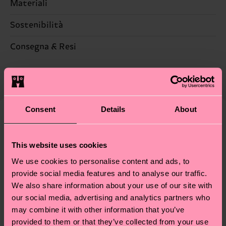
Materiali
Sostenibilità
55% Cotone, 29% poliestere, 15% Poliammide, 1%
Elastan
La sostenibilità, per noi, è un vero e proprio
Consegna & Resi
lifestyle: non si ferma alla qualità o alle
Informazioni dettagliate:
Il tempo di consegna stimato per Italia dalla data
certificazioni, ma include filiere etiche, meno
55% Mix di cotone biologico, 29% Poliestere
di spedizione è di 5-8 giorni lavorativi. Tieni
emissioni, amore per i calzini… e tantissime altre
riciclato, 15% Poliammide, 1% Elastan
presente che si tratta solo di una stima: la
piccole-grandi scelte responsabili! Vuoi scoprire
consegna effettiva dipende dai servizi postali
Consent
Details
About
tutti i nostri segreti (e qualche dritta utile)? Dai
locali.
un’occhiata alla nostra
pagina sulla sostenibilità
!
Secondo noi, ti piacerà
Pattern simili
Novità
This website uses cookies
Hai domande sui resi? Visita la nostra pagina
Resi
per trovare le risposte alle domande più comuni.
We use cookies to personalise content and ads, to
provide social media features and to analyse our traffic.
We also share information about your use of our site with
our social media, advertising and analytics partners who
may combine it with other information that you’ve
provided to them or that they’ve collected from your use