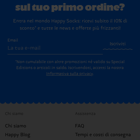
sul tuo primo ordine?
Entra nel mondo Happy Socks: ricevi subito il 10% di
sconto* e tutte le news e offerte più frizzanti!
Email
Iscriviti
*Non cumulabile con altre promozioni né valido su Special
Editions o articoli in saldo.
Iscrivendoti, accetti la nostra
Informativa sulla privacy
.
Chi siamo
Assistenza
Chi siamo
FAQ
Happy Blog
Tempi e costi di consegna