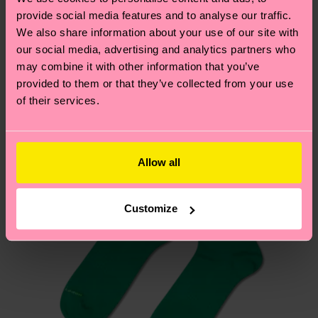
consegna effettiva dipende dai servizi postali
tutti i nostri segreti (e qualche dritta utile)? Dai
provide social media features and to analyse our traffic.
locali.
un’occhiata alla nostra
pagina sulla sostenibilità
!
We also share information about your use of our site with
Secondo noi, ti piacerà
Pattern simili
our social media, advertising and analytics partners who
Hai domande sui resi? Visita la nostra pagina
Resi
may combine it with other information that you’ve
per trovare le risposte alle domande più comuni.
provided to them or that they’ve collected from your use
of their services.
Allow all
Customize