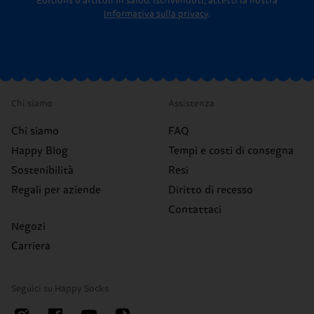
Editions o articoli in saldo.
Iscrivendoti, accetti la nostra
Informativa sulla privacy
.
Chi siamo
Assistenza
Chi siamo
FAQ
Happy Blog
Tempi e costi di consegna
Sostenibilità
Resi
Regali per aziende
Diritto di recesso
Contattaci
Negozi
Carriera
Seguici su Happy Socks