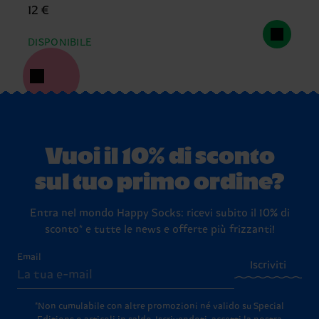
12 €
DISPONIBILE
Vuoi il 10% di sconto
sul tuo primo ordine?
Entra nel mondo Happy Socks: ricevi subito il 10% di
sconto* e tutte le news e offerte più frizzanti!
Email
Iscriviti
*Non cumulabile con altre promozioni né valido su Special