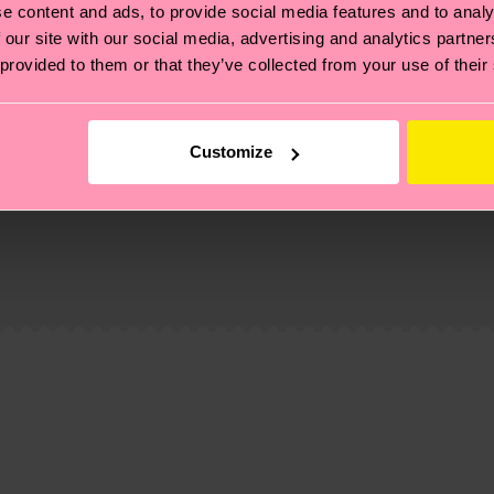
e content and ads, to provide social media features and to analy
 our site with our social media, advertising and analytics partn
 provided to them or that they’ve collected from your use of their
Customize
 non si ferma alla qualità o alle certificazioni, ma include
oi scoprire tutti i nostri segreti (e qualche dritta utile
pedizione è di 5-8 giorni lavorativi. Tieni presente che s
 trovare le risposte alle domande più comuni.