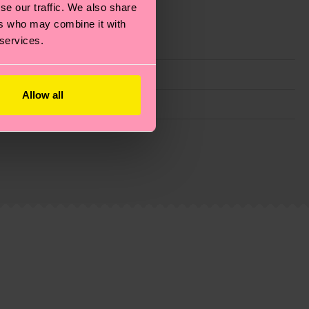
se our traffic. We also share
ers who may combine it with
 services.
Allow all
 filiere etiche, meno emissioni, amore per i calzini… e
)? Dai un’occhiata alla nostra
pagina sulla
i tratta solo di una stima: la consegna effettiva