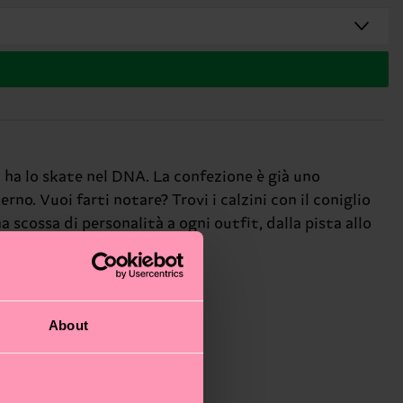
i ha lo skate nel DNA. La confezione è già uno
rno. Vuoi farti notare? Trovi i calzini con il coniglio
 scossa di personalità a ogni outfit, dalla pista allo
About