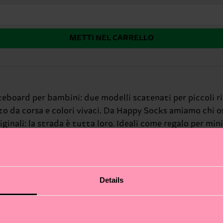
METTI NEL CARRELLO
ateboard per bambini: due modelli scatenati per piccoli ri
uto da corsa e colori vivaci. Da Happy Socks amiamo chi o
iginali: la strada è tutta loro. Ideali come regalo per mini
Details