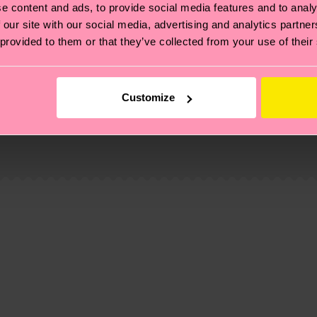
e content and ads, to provide social media features and to analy
 our site with our social media, advertising and analytics partn
 provided to them or that they’ve collected from your use of their
Customize
 non si ferma alla qualità o alle certificazioni, ma include
oi scoprire tutti i nostri segreti (e qualche dritta utile
pedizione è di 5-8 giorni lavorativi. Tieni presente che s
n-recycled-pre-consumer-polyamide, 21% Poliammide, 1
on-recycled-pre-consumer-polyamide, 21% Poliammide, 1
 trovare le risposte alle domande più comuni.