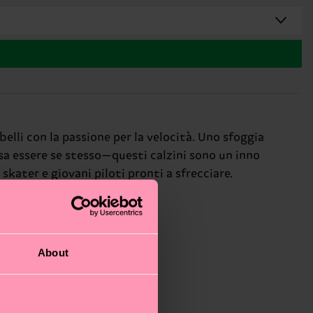
belli con la passione per la velocità. Uno sfoggia
sa essere se stesso—questi calzini sono un inno
 skater e giovani piloti pronti a sfrecciare.
About