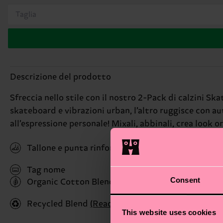
Taglia
Descrizione del prodotto
Sfreccia nello stile con il nostro 2-Pack di calzini Sk
skateboard e vibrazioni urban, l’altro ruggisce con a
all’espressione personale! Mixali, abbinali, crea look or
Tallone e punta rinforzati
Tag nome
Consent
Organic Cotton Blend
(Read more here)
Recycled Blend
(Read more here)
This website uses cookies