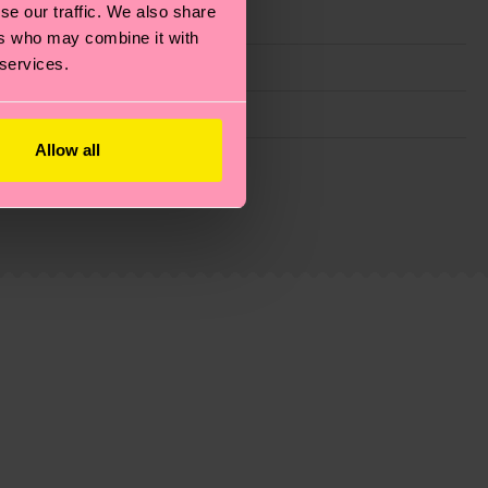
se our traffic. We also share
ers who may combine it with
 services.
Allow all
 filiere etiche, meno emissioni, amore per i calzini… e
)? Dai un’occhiata alla nostra
pagina sulla
i tratta solo di una stima: la consegna effettiva
% Elastan
% Elastan