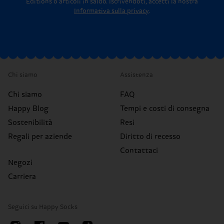
Editions o articoli in saldo.
Iscrivendoti, accetti la nostra
Informativa sulla privacy
.
Chi siamo
Assistenza
Chi siamo
FAQ
Happy Blog
Tempi e costi di consegna
Sostenibilità
Resi
Regali per aziende
Diritto di recesso
Contattaci
Negozi
Carriera
Seguici su Happy Socks