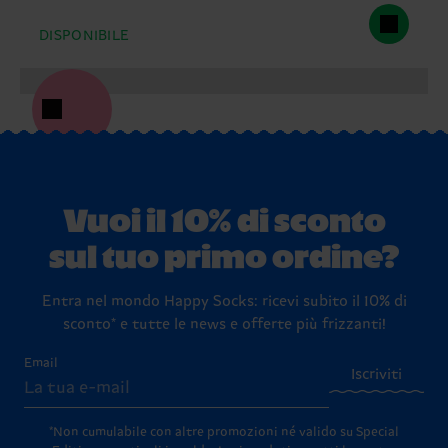
DISPONIBILE
Vuoi il 10% di sconto
sul tuo primo ordine?
Entra nel mondo Happy Socks: ricevi subito il 10% di
sconto* e tutte le news e offerte più frizzanti!
Email
Iscriviti
*Non cumulabile con altre promozioni né valido su Special