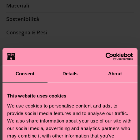
Materiali
Sostenibilità
95% Cotone, 5% Elastan
La sostenibilità, per noi, è un vero e proprio
Consegna & Resi
lifestyle: non si ferma alla qualità o alle
Il tempo di consegna stimato per Italia dalla data
certificazioni, ma include filiere etiche, meno
di spedizione è di 5-8 giorni lavorativi. Tieni
emissioni, amore per i calzini… e tantissime altre
presente che si tratta solo di una stima: la
piccole-grandi scelte responsabili! Vuoi scoprire
consegna effettiva dipende dai servizi postali
tutti i nostri segreti (e qualche dritta utile)? Dai
Consent
Details
About
locali.
un’occhiata alla nostra
pagina sulla sostenibilità
!
Secondo noi, ti piacerà
Pattern simili
Hai domande sui resi? Visita la nostra pagina
Resi
This website uses cookies
per trovare le risposte alle domande più comuni.
We use cookies to personalise content and ads, to
provide social media features and to analyse our traffic.
We also share information about your use of our site with
our social media, advertising and analytics partners who
may combine it with other information that you’ve