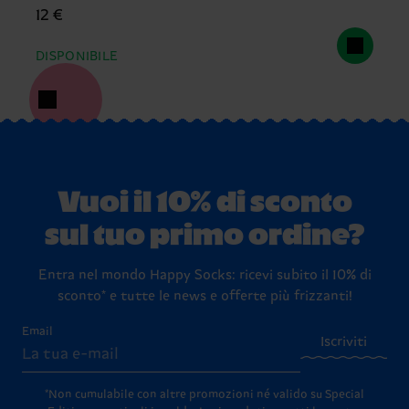
12 €
DISPONIBILE
Vuoi il 10% di sconto
sul tuo primo ordine?
Entra nel mondo Happy Socks: ricevi subito il 10% di
sconto* e tutte le news e offerte più frizzanti!
Email
Iscriviti
*Non cumulabile con altre promozioni né valido su Special