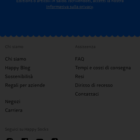
Editions o articoli in saldo.
Iscrivendoti, accetti la nostra
Informativa sulla privacy
.
Chi siamo
Assistenza
Chi siamo
FAQ
Happy Blog
Tempi e costi di consegna
Sostenibilità
Resi
Regali per aziende
Diritto di recesso
Contattaci
Negozi
Carriera
Seguici su Happy Socks