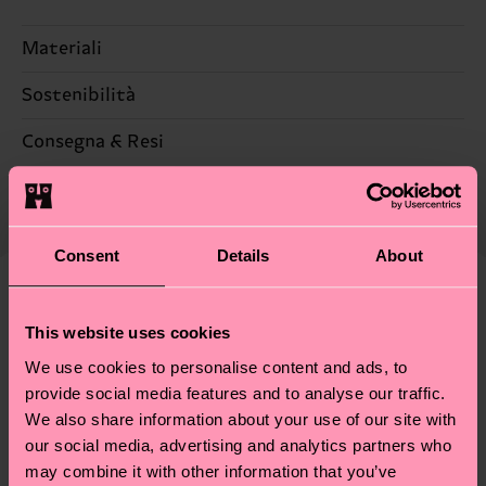
Materiali
Sostenibilità
95% Cotone, 5% Elastan
La sostenibilità, per noi, è un vero e proprio
Consegna & Resi
lifestyle: non si ferma alla qualità o alle
Il tempo di consegna stimato per Italia dalla data
certificazioni, ma include filiere etiche, meno
di spedizione è di 5-8 giorni lavorativi. Tieni
emissioni, amore per i calzini… e tantissime altre
presente che si tratta solo di una stima: la
piccole-grandi scelte responsabili! Vuoi scoprire
Consent
Details
About
consegna effettiva dipende dai servizi postali
tutti i nostri segreti (e qualche dritta utile)? Dai
locali.
un’occhiata alla nostra
pagina sulla sostenibilità
!
Secondo noi, ti piacerà
Pattern simili
This website uses cookies
Hai domande sui resi? Visita la nostra pagina
Resi
We use cookies to personalise content and ads, to
per trovare le risposte alle domande più comuni.
provide social media features and to analyse our traffic.
We also share information about your use of our site with
our social media, advertising and analytics partners who
may combine it with other information that you’ve