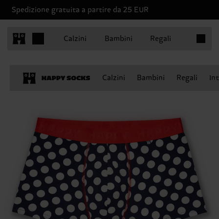
Spedizione gratuita a partire da 25 EUR
Articoli 
Calzini
Bambini
Regali
Calzini
Bambini
Regali
In