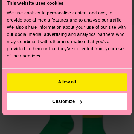
lifestyle: non si ferma alla qualità o alle
This website uses cookies
Il tempo di consegna stimato per Italia dalla data
certificazioni, ma include filiere etiche, meno
We use cookies to personalise content and ads, to
di spedizione è di 5-8 giorni lavorativi. Tieni
emissioni, amore per i calzini… e tantissime altre
provide social media features and to analyse our traffic.
presente che si tratta solo di una stima: la
piccole-grandi scelte responsabili! Vuoi scoprire
We also share information about your use of our site with
consegna effettiva dipende dai servizi postali
tutti i nostri segreti (e qualche dritta utile)? Dai
our social media, advertising and analytics partners who
locali.
un’occhiata alla nostra
pagina sulla sostenibilità
!
Secondo noi, ti piacerà
Pattern simili
may combine it with other information that you’ve
provided to them or that they’ve collected from your use
Hai domande sui resi? Visita la nostra pagina
Resi
of their services.
per trovare le risposte alle domande più comuni.
Allow all
Customize