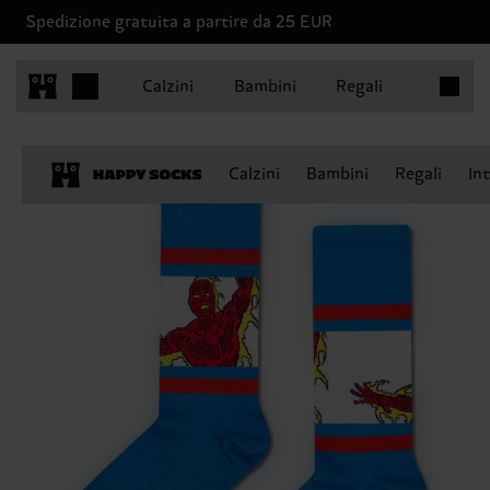
Spedizione gratuita a partire da 25 EUR
Articoli 
Calzini
Bambini
Regali
Calzini
Bambini
Regali
In