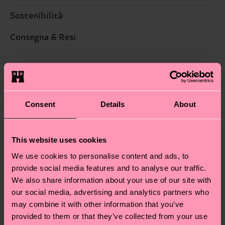
Sostenibilità
67% Cotone, 28% Poliammide, 3% composition-
metallized-fiber, 2% Elastan
La sostenibilità, per noi, è un vero e proprio
Consegna & Resi
lifestyle: non si ferma alla qualità o alle
Informazioni dettagliate:
Il tempo di consegna stimato per Italia dalla data
certificazioni, ma include filiere etiche, meno
67% Mix di cotone biologico, 28% Poliammide, 3%
di spedizione è di 5-8 giorni lavorativi. Tieni
emissioni, amore per i calzini… e tantissime altre
composition-conventional-metallized-fiber, 2%
presente che si tratta solo di una stima: la
piccole-grandi scelte responsabili! Vuoi scoprire
Elastan
consegna effettiva dipende dai servizi postali
tutti i nostri segreti (e qualche dritta utile)? Dai
Consent
Details
About
locali.
un’occhiata alla nostra
pagina sulla sostenibilità
!
Secondo noi, ti piacerà
Pattern simili
Special Edition
Hai domande sui resi? Visita la nostra pagina
Resi
This website uses cookies
per trovare le risposte alle domande più comuni.
We use cookies to personalise content and ads, to
provide social media features and to analyse our traffic.
We also share information about your use of our site with
our social media, advertising and analytics partners who
may combine it with other information that you’ve
provided to them or that they’ve collected from your use