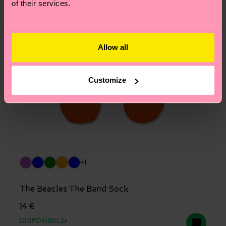
of their services.
Allow all
Customize
+1
The Beatles The Band Sock
14 €
DISPONIBILE