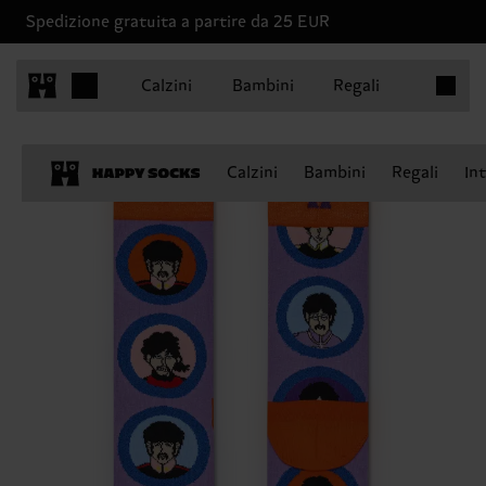
Spedizione gratuita a partire da 25 EUR
Articoli 
Calzini
Bambini
Regali
Calzini
Bambini
Regali
In