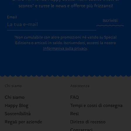
sconto* e tutte le news e offerte più frizzanti!
Email
Iscriviti
*Non cumulabile con altre promozioni né valido su Special
Editions o articoli in saldo.
Iscrivendoti, accetti la nostra
Informativa sulla privacy
.
Chi siamo
Assistenza
Chi siamo
FAQ
Happy Blog
Tempi e costi di consegna
Sostenibilità
Resi
Regali per aziende
Diritto di recesso
Contattaci