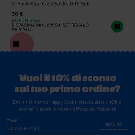
3-Pack Blue Cats Socks Gift Set
30 €
DISPONIBILE
RISPARMIA MIN. 15% SUI SET REGALO
DA 3 PAIA
Vuoi il 10% di sconto
sul tuo primo ordine?
Entra nel mondo Happy Socks: ricevi subito il 10% di
sconto* e tutte le news e offerte più frizzanti!
Email
Iscriviti