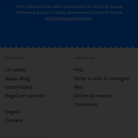
*Non cumulabile con altre promozioni né valido su Special
Editions o articoli in saldo.
Iscrivendoti, accetti la nostra
Informativa sulla privacy
.
Chi siamo
Assistenza
Chi siamo
FAQ
Happy Blog
Tempi e costi di consegna
Sostenibilità
Resi
Regali per aziende
Diritto di recesso
Contattaci
Negozi
Carriera