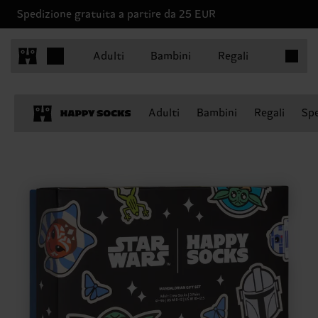
Spedizione gratuita a partire da 25 EUR
Articoli 
Adulti
Bambini
Regali
Adulti
Bambini
Regali
Spe