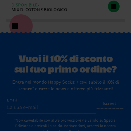
DISPONIBILE
MIX DI COTONE BIOLOGICO
Vuoi il 10% di sconto
sul tuo primo ordine?
Entra nel mondo Happy Socks: ricevi subito il 10% di
sconto* e tutte le news e offerte più frizzanti!
Email
Iscriviti
*Non cumulabile con altre promozioni né valido su Special
Editions o articoli in saldo.
Iscrivendoti, accetti la nostra