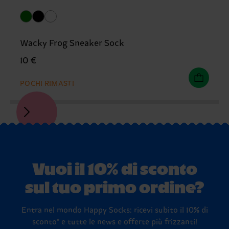
Wacky Frog Sneaker Sock
10 €
POCHI RIMASTI
Vuoi il 10% di sconto
sul tuo primo ordine?
Entra nel mondo Happy Socks: ricevi subito il 10% di
sconto* e tutte le news e offerte più frizzanti!