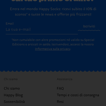
Entra nel mondo Happy Socks: ricevi subito il 10% di
sconto* e tutte le news e offerte più frizzanti!
Email
Iscriviti
*Non cumulabile con altre promozioni né valido su Special
Editions o articoli in saldo.
Iscrivendoti, accetti la nostra
Informativa sulla privacy
.
Chi siamo
Assistenza
Chi siamo
FAQ
Happy Blog
Tempi e costi di consegna
Sostenibilità
Resi