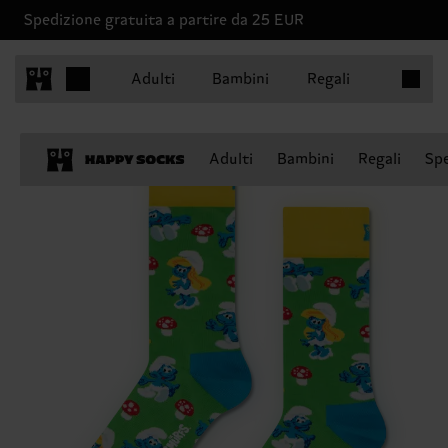
Spedizione gratuita a partire da 25 EUR
Articoli 
Adulti
Bambini
Regali
Adulti
Bambini
Regali
Spe