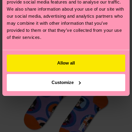
provide social media features and to analyse our traffic.
locali.
un’occhiata alla nostra
pagina sulla sostenibilità
!
Secondo noi, ti piacerà
Pattern simili
We also share information about your use of our site with
our social media, advertising and analytics partners who
Special Edition
Hai domande sui resi? Visita la nostra pagina
Resi
may combine it with other information that you’ve
per trovare le risposte alle domande più comuni.
provided to them or that they’ve collected from your use
of their services.
Allow all
Customize