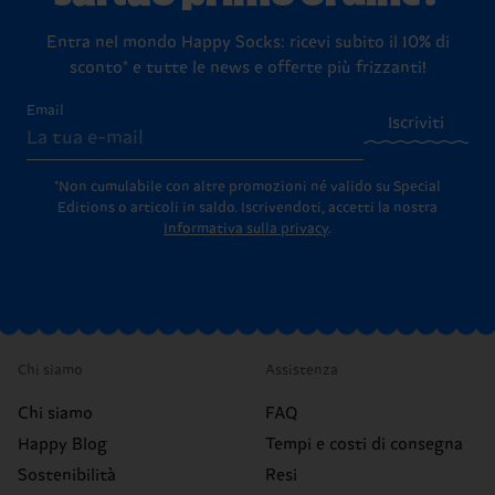
Entra nel mondo Happy Socks: ricevi subito il 10% di
sconto* e tutte le news e offerte più frizzanti!
Email
Iscriviti
*Non cumulabile con altre promozioni né valido su Special
Editions o articoli in saldo.
Iscrivendoti, accetti la nostra
Informativa sulla privacy
.
Chi siamo
Assistenza
Chi siamo
FAQ
Happy Blog
Tempi e costi di consegna
Sostenibilità
Resi