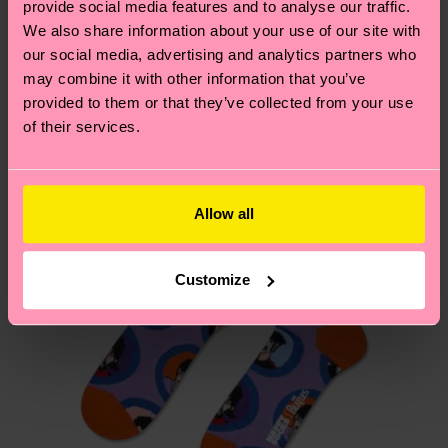
provide social media features and to analyse our traffic.
locali.
un’occhiata alla nostra
pagina sulla sostenibilità
!
Secondo noi, ti piacerà
Pattern simili
We also share information about your use of our site with
our social media, advertising and analytics partners who
Special Edition
Hai domande sui resi? Visita la nostra pagina
Resi
may combine it with other information that you’ve
per trovare le risposte alle domande più comuni.
provided to them or that they’ve collected from your use
of their services.
Allow all
Customize