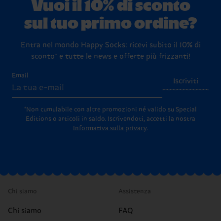
Vuoi il 10% di sconto
sul tuo primo ordine?
Entra nel mondo Happy Socks: ricevi subito il 10% di
sconto* e tutte le news e offerte più frizzanti!
Email
Iscriviti
*Non cumulabile con altre promozioni né valido su Special
Editions o articoli in saldo.
Iscrivendoti, accetti la nostra
Informativa sulla privacy
.
Chi siamo
Assistenza
Chi siamo
FAQ