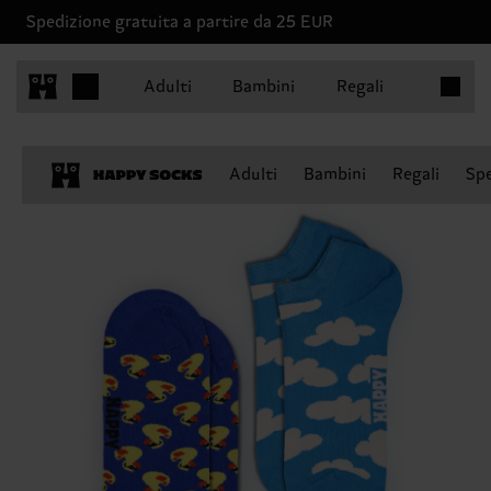
Spedizione gratuita a partire da 25 EUR
Articoli 
Adulti
Bambini
Regali
Adulti
Bambini
Regali
Spe