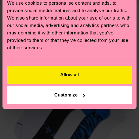
presente che si tratta solo di una stima: la
We use cookies to personalise content and ads, to
piccole-grandi scelte responsabili! Vuoi scoprire
consegna effettiva dipende dai servizi postali
provide social media features and to analyse our traffic.
tutti i nostri segreti (e qualche dritta utile)? Dai
We also share information about your use of our site with
locali.
un’occhiata alla nostra
pagina sulla sostenibilità
!
Secondo noi, ti piacerà
Pattern simili
our social media, advertising and analytics partners who
may combine it with other information that you’ve
Novità
Hai domande sui resi? Visita la nostra pagina
Resi
provided to them or that they’ve collected from your use
per trovare le risposte alle domande più comuni.
of their services.
Allow all
Customize