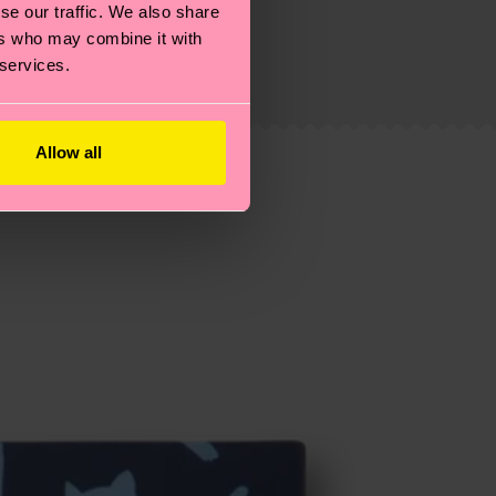
 filiere etiche, meno emissioni, amore per i calzini… e
se our traffic. We also share
)? Dai un’occhiata alla nostra
pagina sulla
ers who may combine it with
i tratta solo di una stima: la consegna effettiva
 services.
Allow all