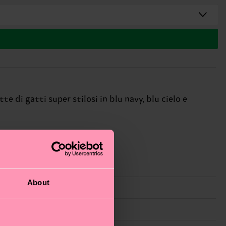
te di gatti super stilosi in blu navy, blu cielo e
About