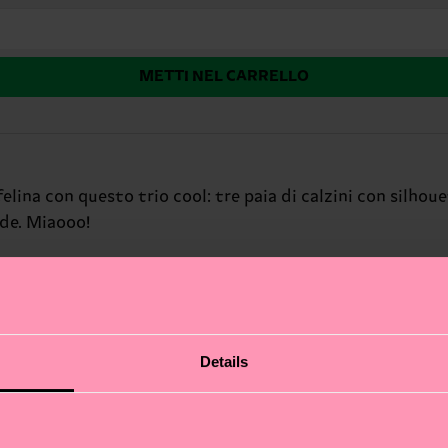
METTI NEL CARRELLO
felina con questo trio cool: tre paia di calzini con silhouet
ude. Miaooo!
Details