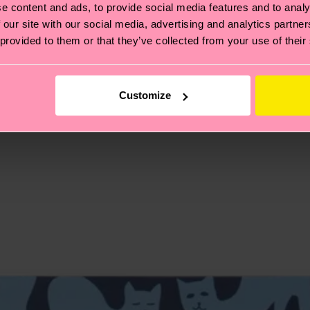
 non si ferma alla qualità o alle certificazioni, ma include
e content and ads, to provide social media features and to analy
oi scoprire tutti i nostri segreti (e qualche dritta utile
 our site with our social media, advertising and analytics partn
pedizione è di 5-8 giorni lavorativi. Tieni presente che s
 provided to them or that they’ve collected from your use of their
 trovare le risposte alle domande più comuni.
Customize