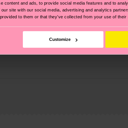
e content and ads, to provide social media features and to analy
 our site with our social media, advertising and analytics partn
 provided to them or that they’ve collected from your use of their
Customize
ierungen – es geht auch um eine ethische Lieferkette, d
e Tipps und Tricks findest du auf unserer
Nachhaltigk
und unsere länderspezifische Versandübersicht findest 
um einen Richtwert handelt und die genaue Lieferzeit vo
eich im Artikel
Retouren
findest du die am häufigsten g
 1% Elastane