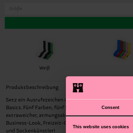
Größe
Weiß
Produktbeschreibung
Setz ein Ausrufezeichen mit deinen Socken! Unser mo
Consent
Basics. Fünf Farben, fünf Stile: Weiß, Schwarz, Grau
extraweicher, atmungsaktiver Bio-Baumwolle und schen
Business-Look, Freizeit-Outfit oder Minimalismus pur
This website uses cookies
und Sockenkünstler!