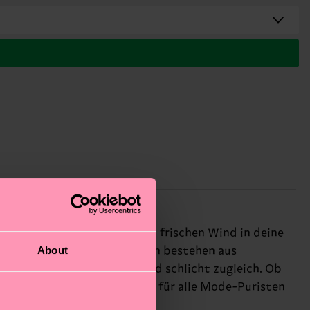
 und dieses 5er-Pack bringt frischen Wind in deine
About
d zu jedem Anlass. Die Socken bestehen aus
deinen Alltag – stilvoll und schlicht zugleich. Ob
uftritt. Das ideale Geschenk für alle Mode-Puristen