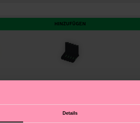
HINZUFÜGEN
dernes Crew-Modell sitzt lässig knapp unter der Wade –
Details
, Navy und Grün – perfekt zum Kombinieren, jeden Tag un
ken deinen Füßen pure Freude. Bring Farbe und Spaß in 
: Diese Socken sind deine zuverlässige Basis für jeden A