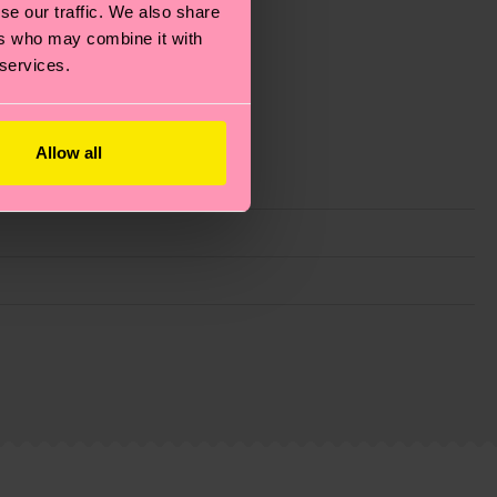
se our traffic. We also share
ers who may combine it with
 services.
Allow all
ie Reduzierung von Emissionen, die richtige Pflege von
eitsseite
.
du
hier
. Die Lieferzeit beginnt sobald deine Bestellung
n der lokalen Post in deinem Land abhängt.
estellten Fragen.