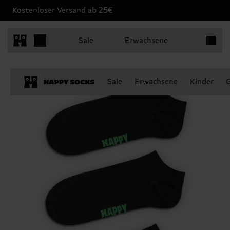
Kostenloser Versand ab 25€
Produkt
Sale
Erwachsene
Sale
Erwachsene
Kinder