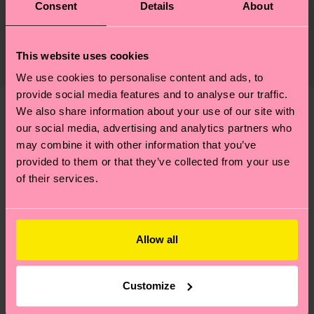
Consent
Details
About
Nachhaltigkeit ist mehr als nur Qualität und
Versand & Retouren
Genaue Information:
Zertifizierungen – es geht auch um eine ethische
86% Organic cotton blend, 12% Polyamide, 2%
Die Lieferzeit hängt vom Zielland der Bestellung
Lieferkette, die Reduzierung von Emissionen, die
This website uses cookies
Elastane
ab und unsere länderspezifische Versandübersicht
richtige Pflege von Socken und VIELES MEHR!
We use cookies to personalise content and ads, to
findest du
hier
. Die Lieferzeit beginnt sobald
Weitere Informationen sowie Tipps und Tricks
provide social media features and to analyse our traffic.
deine Bestellung versandt wurde. Bitte bedenke,
findest du auf unserer
Nachhaltigkeitsseite
.
We also share information about your use of our site with
dass es sich hierbei um einen Richtwert handelt
Ähnliche muster
our social media, advertising and analytics partners who
und die genaue Lieferzeit von der lokalen Post in
may combine it with other information that you’ve
Neuheit
deinem Land abhängt.
provided to them or that they’ve collected from your use
of their services.
Du hast Fragen zu einer Retoure? In unserem
Hilfebereich im Artikel
Retouren
findest du die
am häufigsten gestellten Fragen.
Allow all
Customize