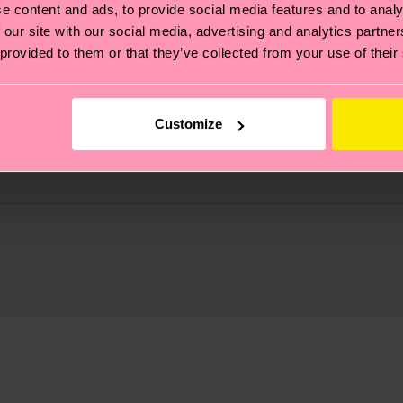
e content and ads, to provide social media features and to analy
 Geschenk für alle, die im Herzen Kind geblieben sind un
 our site with our social media, advertising and analytics partn
 provided to them or that they’ve collected from your use of their
Customize
ierungen – es geht auch um eine ethische Lieferkette, d
e Tipps und Tricks findest du auf unserer
Nachhaltigk
und unsere länderspezifische Versandübersicht findest 
um einen Richtwert handelt und die genaue Lieferzeit vo
eich im Artikel
Retouren
findest du die am häufigsten g