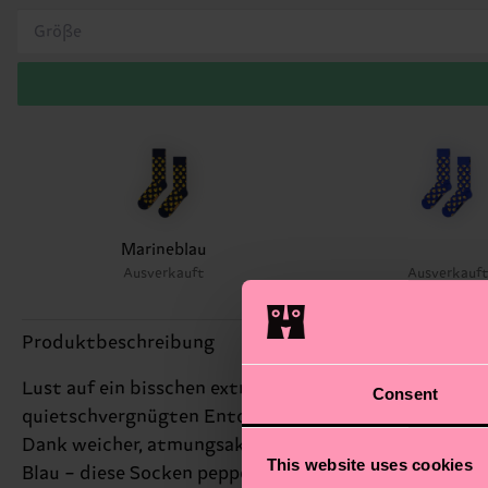
Größe
Marineblau
Ausverkauft
Ausverkauf
Produktbeschreibung
Lust auf ein bisschen extra Spaß im Alltag? Dann sch
Consent
quietschvergnügten Entchen im Cartoon-Stil watschels
Dank weicher, atmungsaktiver Baumwolle und verstärk
This website uses cookies
Blau – diese Socken peppen jedes Outfit auf und mach