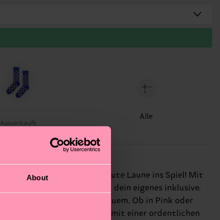
Alle
Ausverkauft
gen garantiert jede Menge gute Laune ins Spiel! Mit
About
Grinsen auf jedes Gesicht – dein eigenes inklusive.
ß, sondern auch herrlich bequem. Ob in Pink oder
erfekt, wenn du deinen Look mit einer ordentlichen