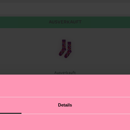
AUSVERKAUFT
t
Ausverkauft
napp dir diese fröhlichen Gummienten-Socken – die brin
Details
t du stilsicher durch den Tag und zauberst ein breites 
ter Zehen- und Fersenpartie sind sie nicht nur supersü
en aus jedem Schritt ein kleines Badeenten-Festival. P