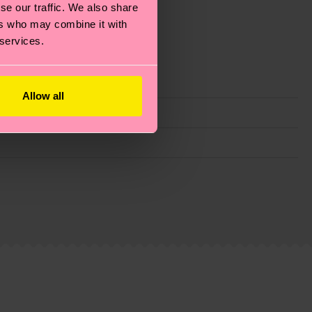
se our traffic. We also share
d Spaß einfach lieben!
ers who may combine it with
 services.
Allow all
ie Reduzierung von Emissionen, die richtige Pflege von
eitsseite
.
du
hier
. Die Lieferzeit beginnt sobald deine Bestellung
n der lokalen Post in deinem Land abhängt.
estellten Fragen.