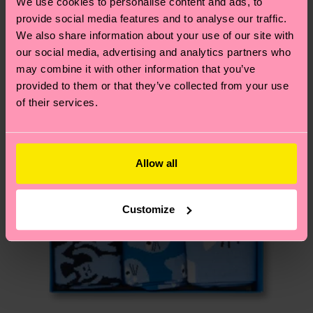
We use cookies to personalise content and ads, to
Neuheit
deinem Land abhängt.
provide social media features and to analyse our traffic.
We also share information about your use of our site with
Du hast Fragen zu einer Retoure? In unserem
our social media, advertising and analytics partners who
Hilfebereich im Artikel
Retouren
findest du die
may combine it with other information that you’ve
am häufigsten gestellten Fragen.
provided to them or that they’ve collected from your use
of their services.
Allow all
Customize