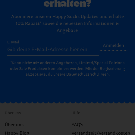
erhalten?
Abonniere unseren Happy Socks Updates und erhalte
10% Rabatt* sowie die neuesten Informationen &
Angebote.
E-Mail
Anmelden
*Kann nicht mit anderen Angeboten, Limited/Special Editions
oder Sale Produkten kombiniert werden. Mit der Registrierung
akzeptierst du unsere
Datenschutzrichtlinien
.
Über uns
Hilfe
Über uns
FAQ's
Happy Blog
Versandzeit/Versandkosten