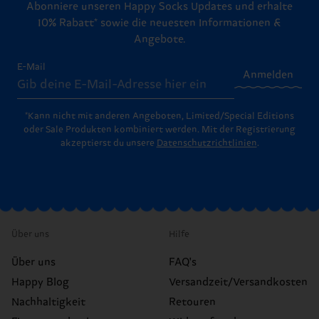
Abonniere unseren Happy Socks Updates und erhalte
10% Rabatt* sowie die neuesten Informationen &
Angebote.
E-Mail
Anmelden
*Kann nicht mit anderen Angeboten, Limited/Special Editions
oder Sale Produkten kombiniert werden. Mit der Registrierung
akzeptierst du unsere
Datenschutzrichtlinien
.
Über uns
Hilfe
Über uns
FAQ's
Happy Blog
Versandzeit/Versandkosten
Nachhaltigkeit
Retouren