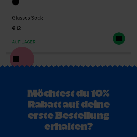
Glasses Sock
€ 12
AUF LAGER
Möchtest du 10%
Rabatt auf deine
erste Bestellung
erhalten?