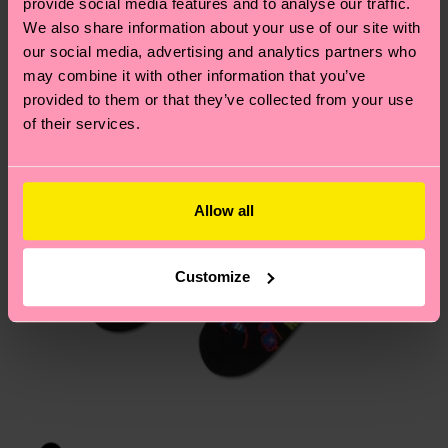
provide social media features and to analyse our traffic.
Du hast Fragen zu einer Retoure? In unserem
We also share information about your use of our site with
Hilfebereich im Artikel
Retouren
findest du die
our social media, advertising and analytics partners who
am häufigsten gestellten Fragen.
may combine it with other information that you’ve
provided to them or that they’ve collected from your use
of their services.
Allow all
Customize